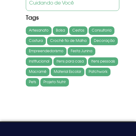
Cuidando de Você
Tags
Artesanato
Bolsa
Cestos
Consultoria
Costura
Crochê fio de Malha
Decoração
Empreendedorismo
Festa Junina
Institucional
Itens para casa
Itens pessoais
Macramê
Material Escolar
Patchwork
Pets
Projeto Nutrir