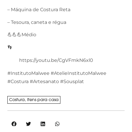
– Máquina de Costura Reta
– Tesoura, caneta e régua
💪💪💪Médio
👣
https://youtu.be/CgVFmkN6xl0
#InstitutoMalwee #AtelieInstitutoMalwee
#Costura #Artesanato #Sousplat
Costura
,
Itens para casa