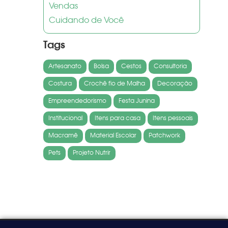
Vendas
Cuidando de Você
Tags
Artesanato
Bolsa
Cestos
Consultoria
Costura
Crochê fio de Malha
Decoração
Empreendedorismo
Festa Junina
Institucional
Itens para casa
Itens pessoais
Macramê
Material Escolar
Patchwork
Pets
Projeto Nutrir