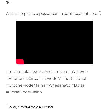
👣
Assista o passo a passo para a confecção abaixo 👇
#InstitutoMalwee #AtelieInstitutoMalwee
#EconomiaCircular #FiodeMalhaResidual
#CrocheFiodeMalha #Artesanato #Bolsa
#BolsaFiodeMalha
Bolsa
,
Crochê fio de Malha