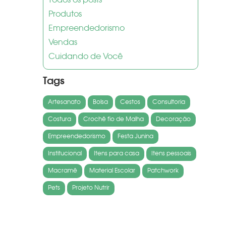
Todos os posts
Produtos
Empreendedorismo
Vendas
Cuidando de Você
Tags
Artesanato
Bolsa
Cestos
Consultoria
Costura
Crochê fio de Malha
Decoração
Empreendedorismo
Festa Junina
Institucional
Itens para casa
Itens pessoais
Macramê
Material Escolar
Patchwork
Pets
Projeto Nutrir